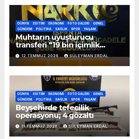
DÜNYA
EĞITIM
EKONOMI
FOTO GALERI
GENEL
GÜNDEM
POLITIKA
SAĞLIK
SPOR
YAŞAM
Muhtarın uyuşturucu
transferi “19 bin içimlik
uyuşturucu ele geçirildi”
12 TEMMUZ 2026
SÜLEYMAN ERDAL
DÜNYA
EĞITIM
EKONOMI
FOTO GALERI
GENEL
GÜNDEM
POLITIKA
SAĞLIK
SPOR
YAŞAM
Beyşehirde tefecilik
operasyonu; 4 gözaltı
11 TEMMUZ 2026
SÜLEYMAN ERDAL