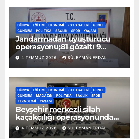
DÜNYA
EĞITIM
EKONOMI
FOTO GALERI
GENEL
GÜNDEM
POLITIKA
SAĞLIK
SPOR
YAŞAM
Jandarmadan uyuşturucu
operasyonu;81 gözaltı 9
tutuklama
4 TEMMUZ 2026
SÜLEYMAN ERDAL
DÜNYA
EĞITIM
EKONOMI
FOTO GALERI
GENEL
GÜNDEM
MAGAZIN
POLITIKA
SAĞLIK
SPOR
TEKNOLOJI
YAŞAM
Beyşehir merkezli silah
kaçakçılığı operasyonunda
70 adet kaçak silah yakalandı
4 TEMMUZ 2026
SÜLEYMAN ERDAL