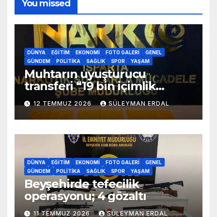
You missed
DÜNYA
EĞITIM
EKONOMI
FOTO GALERI
GENEL
GÜNDEM
POLITIKA
SAĞLIK
SPOR
YAŞAM
Muhtarın uyuşturucu
transferi “19 bin içimlik
uyuşturucu ele geçirildi”
12 TEMMUZ 2026
SÜLEYMAN ERDAL
DÜNYA
EĞITIM
EKONOMI
FOTO GALERI
GENEL
GÜNDEM
POLITIKA
SAĞLIK
SPOR
YAŞAM
Beyşehirde tefecilik
operasyonu; 4 gözaltı
11 TEMMUZ 2026
SÜLEYMAN ERDAL