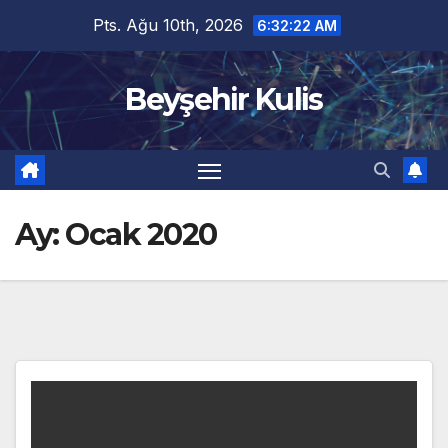
Skip
Pts. Ağu 10th, 2026
6:32:23 AM
to
content
Beyşehir Kulis
Ay:
Ocak 2020