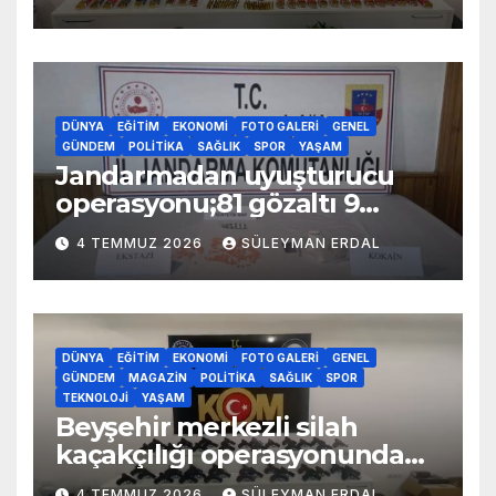
DÜNYA
EĞITIM
EKONOMI
FOTO GALERI
GENEL
GÜNDEM
POLITIKA
SAĞLIK
SPOR
YAŞAM
Jandarmadan uyuşturucu
operasyonu;81 gözaltı 9
tutuklama
4 TEMMUZ 2026
SÜLEYMAN ERDAL
DÜNYA
EĞITIM
EKONOMI
FOTO GALERI
GENEL
GÜNDEM
MAGAZIN
POLITIKA
SAĞLIK
SPOR
TEKNOLOJI
YAŞAM
Beyşehir merkezli silah
kaçakçılığı operasyonunda
70 adet kaçak silah yakalandı
4 TEMMUZ 2026
SÜLEYMAN ERDAL