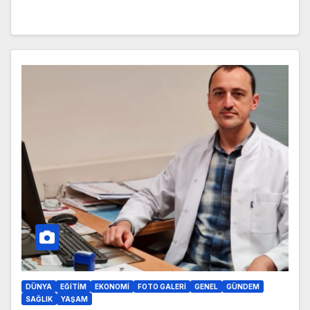
DÜNYA
EĞITIM
EKONOMI
FOTO GALERI
GENEL
GÜNDEM
SAĞLIK
YAŞAM