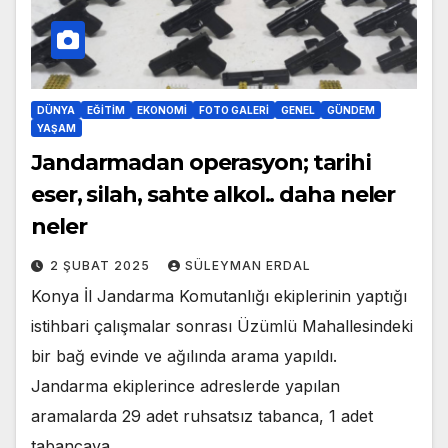
DÜNYA
EĞITIM
EKONOMI
FOTO GALERI
GENEL
GÜNDEM
YAŞAM
Jandarmadan operasyon; tarihi
eser, silah, sahte alkol.. daha neler
neler
2 ŞUBAT 2025
SÜLEYMAN ERDAL
Konya İl Jandarma Komutanlığı ekiplerinin yaptığı
istihbari çalışmalar sonrası Üzümlü Mahallesindeki
bir bağ evinde ve ağılında arama yapıldı.
Jandarma ekiplerince adreslerde yapılan
aramalarda 29 adet ruhsatsız tabanca, 1 adet
tabancaya…