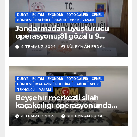
DÜNYA
EĞITIM
EKONOMI
FOTO GALERI
GENEL
GÜNDEM
POLITIKA
SAĞLIK
SPOR
YAŞAM
Jandarmadan uyuşturucu
operasyonu;81 gözaltı 9
tutuklama
4 TEMMUZ 2026
SÜLEYMAN ERDAL
DÜNYA
EĞITIM
EKONOMI
FOTO GALERI
GENEL
GÜNDEM
MAGAZIN
POLITIKA
SAĞLIK
SPOR
TEKNOLOJI
YAŞAM
Beyşehir merkezli silah
kaçakçılığı operasyonunda
70 adet kaçak silah yakalandı
4 TEMMUZ 2026
SÜLEYMAN ERDAL