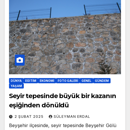
DÜNYA
EĞITIM
EKONOMI
FOTO GALERI
GENEL
GÜNDEM
YAŞAM
Seyir tepesinde büyük bir kazanın
eşiğinden dönüldü
2 ŞUBAT 2025
SÜLEYMAN ERDAL
Beyşehir ilçesinde, seyir tepesinde Beyşehir Gölü