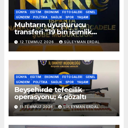
DÜNYA
EĞITIM
EKONOMI
FOTO GALERI
GENEL
GÜNDEM
POLITIKA
SAĞLIK
SPOR
YAŞAM
Muhtarın uyuşturucu
transferi “19 bin içimlik
uyuşturucu ele geçirildi”
12 TEMMUZ 2026
SÜLEYMAN ERDAL
DÜNYA
EĞITIM
EKONOMI
FOTO GALERI
GENEL
GÜNDEM
POLITIKA
SAĞLIK
SPOR
YAŞAM
Beyşehirde tefecilik
operasyonu; 4 gözaltı
11 TEMMUZ 2026
SÜLEYMAN ERDAL