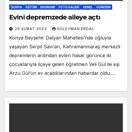
DÜNYA
EĞITIM
EKONOMI
FOTO GALERI
GENEL
GÜNDEM
Evini depremzede aileye açtı
20 ŞUBAT 2023
SÜLEYMAN ERDAL
Konya Beyşehir Dalyan Mahallesi’nde oğluyla
yaşayan Serpil Savran, Kahramanmaraş merkezli
depremlerin ardından evleri hasar görünce iki
çocuklarıyla ilçeye gelen öğretmen Veli Gül ile eşi
Arzu Gül’ün ev aradıklarından haberdar oldu.…