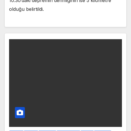
10.30’daki depremin derinliğinin ise 5 kilometre
olduğu belirtildi.