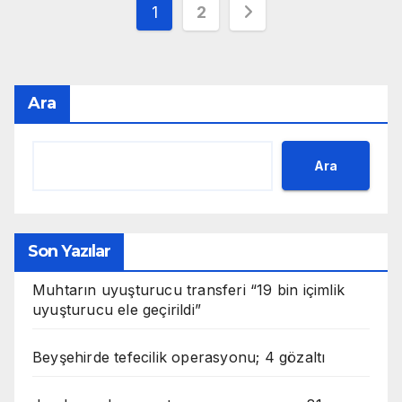
Yazı
1
2
sayfalaması
Ara
Ara
Son Yazılar
Muhtarın uyuşturucu transferi “19 bin içimlik
uyuşturucu ele geçirildi”
Beyşehirde tefecilik operasyonu; 4 gözaltı