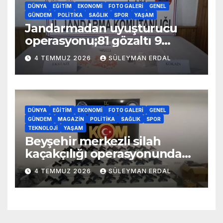
DÜNYA
EĞITIM
EKONOMI
FOTO GALERI
GENEL
GÜNDEM
POLITIKA
SAĞLIK
SPOR
YAŞAM
Jandarmadan uyuşturucu
operasyonu;81 gözaltı 9
tutuklama
4 TEMMUZ 2026
SÜLEYMAN ERDAL
DÜNYA
EĞITIM
EKONOMI
FOTO GALERI
GENEL
GÜNDEM
MAGAZIN
POLITIKA
SAĞLIK
SPOR
TEKNOLOJI
YAŞAM
Beyşehir merkezli silah
kaçakçılığı operasyonunda
70 adet kaçak silah yakalandı
4 TEMMUZ 2026
SÜLEYMAN ERDAL