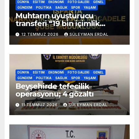
DÜNYA
EĞITIM
EKONOMI
FOTO GALERI
GENEL
GÜNDEM
POLITIKA
SAĞLIK
SPOR
YAŞAM
Muhtarın uyuşturucu
transferi “19 bin içimlik
uyuşturucu ele geçirildi”
12 TEMMUZ 2026
SÜLEYMAN ERDAL
DÜNYA
EĞITIM
EKONOMI
FOTO GALERI
GENEL
GÜNDEM
POLITIKA
SAĞLIK
SPOR
YAŞAM
Beyşehirde tefecilik
operasyonu; 4 gözaltı
11 TEMMUZ 2026
SÜLEYMAN ERDAL