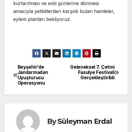
kurtarılması ve eski günlerine dönmesi
amacıyla yetkililerden karşılık bulan hamleler,
eylem planları bekliyoruz.
Beyşehir’de
Geleneksel 7. Çetmi
Yazı
Jandarmadan
Fasulye Festivali
Uyuşturucu
Gerçekleştirildi
gezinmesi
Operasyonu
By
Süleyman Erdal