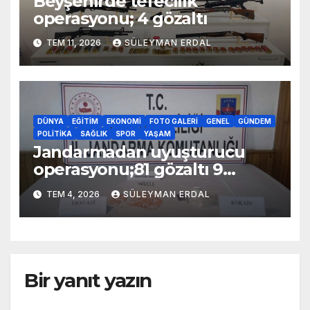
Beyşehirde tefecilik
operasyonu; 4 gözaltı
TEM 11, 2026
SÜLEYMAN ERDAL
DÜNYA
EĞITIM
EKONOMI
FOTO GALERI
GENEL
GÜNDEM
POLITIKA
SAĞLIK
SPOR
YAŞAM
Jandarmadan uyuşturucu
operasyonu;81 gözaltı 9
tutuklama
TEM 4, 2026
SÜLEYMAN ERDAL
Bir yanıt yazın