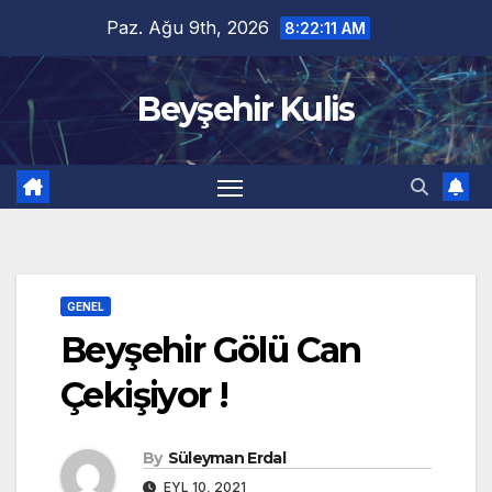
Skip
Paz. Ağu 9th, 2026
8:22:12 AM
to
content
Beyşehir Kulis
GENEL
Beyşehir Gölü Can
Çekişiyor !
By
Süleyman Erdal
EYL 10, 2021