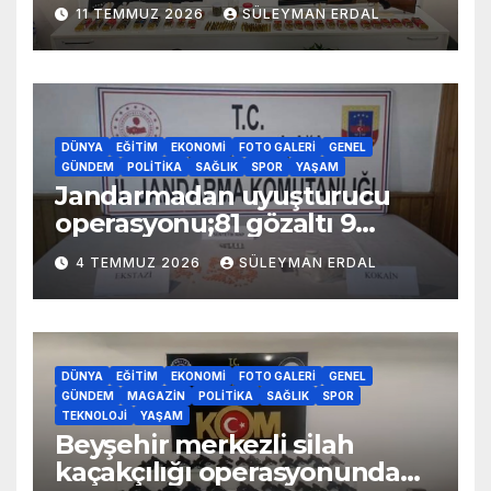
11 TEMMUZ 2026
SÜLEYMAN ERDAL
DÜNYA
EĞITIM
EKONOMI
FOTO GALERI
GENEL
GÜNDEM
POLITIKA
SAĞLIK
SPOR
YAŞAM
Jandarmadan uyuşturucu
operasyonu;81 gözaltı 9
tutuklama
4 TEMMUZ 2026
SÜLEYMAN ERDAL
DÜNYA
EĞITIM
EKONOMI
FOTO GALERI
GENEL
GÜNDEM
MAGAZIN
POLITIKA
SAĞLIK
SPOR
TEKNOLOJI
YAŞAM
Beyşehir merkezli silah
kaçakçılığı operasyonunda