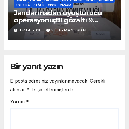
POLITIKA
SAĞLIK
SPOR
YAŞAM
Jandarmadan uyuşturucu
operasyonu;81 gözaltı 9
tutuklama
TEM 4, 2026
SÜLEYMAN ERDAL
Bir yanıt yazın
E-posta adresiniz yayınlanmayacak.
Gerekli
alanlar
*
ile işaretlenmişlerdir
Yorum
*