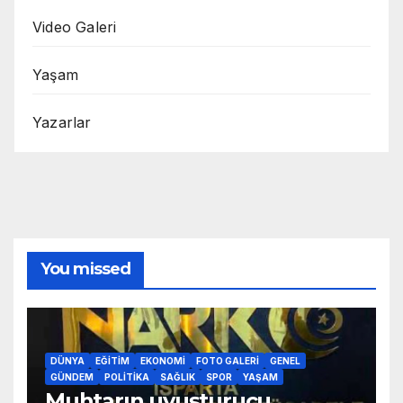
Video Galeri
Yaşam
Yazarlar
You missed
DÜNYA
EĞITIM
EKONOMI
FOTO GALERI
GENEL
GÜNDEM
POLITIKA
SAĞLIK
SPOR
YAŞAM
Muhtarın uyuşturucu