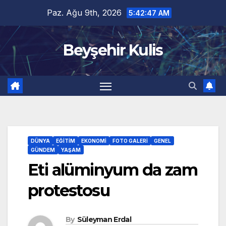
Skip
Paz. Ağu 9th, 2026
5:42:48 AM
to
content
Beyşehir Kulis
DÜNYA
EĞITIM
EKONOMI
FOTO GALERI
GENEL
GÜNDEM
YAŞAM
Eti alüminyum da zam
protestosu
By
Süleyman Erdal