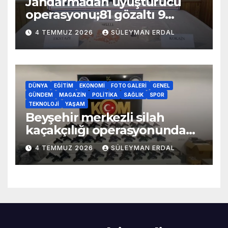
Jandarmadan uyuşturucu
operasyonu;81 gözaltı 9
tutuklama
4 TEMMUZ 2026
SÜLEYMAN ERDAL
DÜNYA
EĞITIM
EKONOMI
FOTO GALERI
GENEL
GÜNDEM
MAGAZIN
POLITIKA
SAĞLIK
SPOR
TEKNOLOJI
YAŞAM
Beyşehir merkezli silah
kaçakçılığı operasyonunda
70 adet kaçak silah yakalandı
4 TEMMUZ 2026
SÜLEYMAN ERDAL