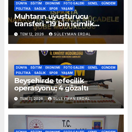
DÜNYA
EĞITIM
EKONOMI
FOTO GALERI
GENEL
GÜNDEM
POLITIKA
SAĞLIK
SPOR
YAŞAM
Muhtarın uyuşturucu
transferi “19 bin içimlik
uyuşturucu ele geçirildi”
TEM 12, 2026
SÜLEYMAN ERDAL
DÜNYA
EĞITIM
EKONOMI
FOTO GALERI
GENEL
GÜNDEM
POLITIKA
SAĞLIK
SPOR
YAŞAM
Beyşehirde tefecilik
operasyonu; 4 gözaltı
TEM 11, 2026
SÜLEYMAN ERDAL
DÜNYA
EĞITIM
EKONOMI
FOTO GALERI
GENEL
GÜNDEM