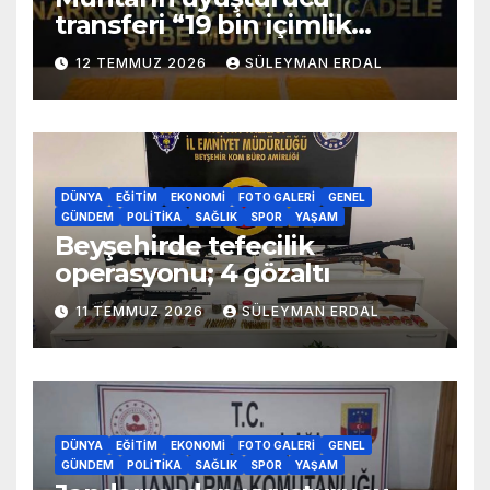
transferi “19 bin içimlik
uyuşturucu ele geçirildi”
12 TEMMUZ 2026
SÜLEYMAN ERDAL
DÜNYA
EĞITIM
EKONOMI
FOTO GALERI
GENEL
GÜNDEM
POLITIKA
SAĞLIK
SPOR
YAŞAM
Beyşehirde tefecilik
operasyonu; 4 gözaltı
11 TEMMUZ 2026
SÜLEYMAN ERDAL
DÜNYA
EĞITIM
EKONOMI
FOTO GALERI
GENEL
GÜNDEM
POLITIKA
SAĞLIK
SPOR
YAŞAM