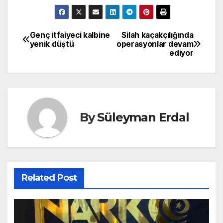
Genç itfaiyeci kalbine
Silah kaçakçılığında
Yazı
yenik düştü
operasyonlar devam
ediyor
gezinmesi
By
Süleyman Erdal
Related Post