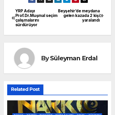
YRP Adayı
Beyşehir’de meydana
Yazı
Prof.Dr.Muşmal seçim
gelen kazada 2 kişi
çalışmalarını
yaralandı
gezinmesi
sürdürüyor
By
Süleyman Erdal
Related Post