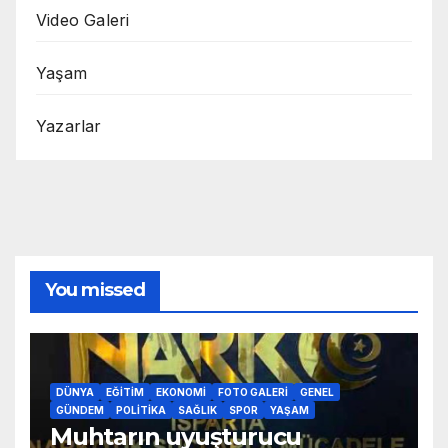
Video Galeri
Yaşam
Yazarlar
You missed
DÜNYA
EĞITIM
EKONOMI
FOTO GALERI
GENEL
GÜNDEM
POLITIKA
SAĞLIK
SPOR
YAŞAM
Muhtarın uyuşturucu