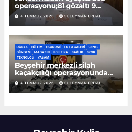
operasyonu;81 gözaltı 9
tutuklama
4 TEMMUZ 2026
SÜLEYMAN ERDAL
DÜNYA
EĞITIM
EKONOMI
FOTO GALERI
GENEL
GÜNDEM
MAGAZIN
POLITIKA
SAĞLIK
SPOR
TEKNOLOJI
YAŞAM
Beyşehir merkezli silah
kaçakçılığı operasyonunda
70 adet kaçak silah yakalandı
4 TEMMUZ 2026
SÜLEYMAN ERDAL