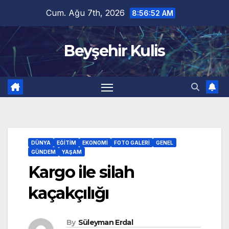
Skip
Cum. Ağu 7th, 2026
8:56:53 AM
to
content
Beyşehir Kulis
DÜNYA
EĞITIM
EKONOMI
FOTO GALERI
GENEL
GÜNDEM
YAŞAM
Kargo ile silah
kaçakçılığı
By
Süleyman Erdal