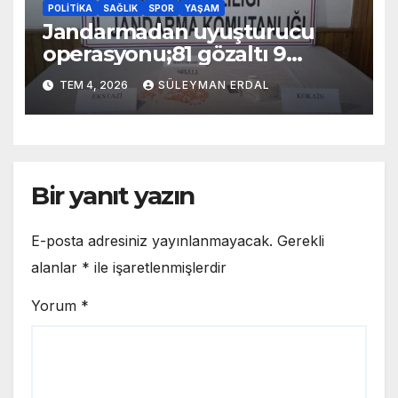
POLITIKA
SAĞLIK
SPOR
YAŞAM
Jandarmadan uyuşturucu
operasyonu;81 gözaltı 9
tutuklama
TEM 4, 2026
SÜLEYMAN ERDAL
Bir yanıt yazın
E-posta adresiniz yayınlanmayacak.
Gerekli
alanlar
*
ile işaretlenmişlerdir
Yorum
*