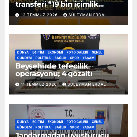
transferi “19 bin içimlik
uyuşturucu ele geçirildi”
12 TEMMUZ 2026
SÜLEYMAN ERDAL
DÜNYA
EĞITIM
EKONOMI
FOTO GALERI
GENEL
GÜNDEM
POLITIKA
SAĞLIK
SPOR
YAŞAM
Beyşehirde tefecilik
operasyonu; 4 gözaltı
11 TEMMUZ 2026
SÜLEYMAN ERDAL
DÜNYA
EĞITIM
EKONOMI
FOTO GALERI
GENEL
GÜNDEM
POLITIKA
SAĞLIK
SPOR
YAŞAM
Jandarmadan uyuşturucu