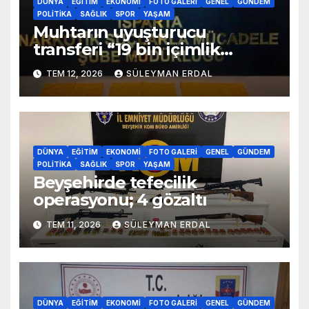
DÜNYA
EĞITIM
EKONOMI
FOTO GALERI
GENEL
GÜNDEM
POLITIKA
SAĞLIK
SPOR
YAŞAM
Muhtarın uyuşturucu
transferi “19 bin içimlik
uyuşturucu ele geçirildi”
TEM 12, 2026
SÜLEYMAN ERDAL
DÜNYA
EĞITIM
EKONOMI
FOTO GALERI
GENEL
GÜNDEM
POLITIKA
SAĞLIK
SPOR
YAŞAM
Beyşehirde tefecilik
operasyonu; 4 gözaltı
TEM 11, 2026
SÜLEYMAN ERDAL
DÜNYA
EĞITIM
EKONOMI
FOTO GALERI
GENEL
GÜNDEM