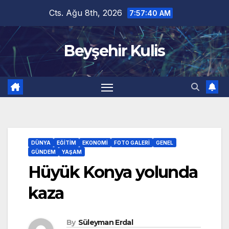
Skip
Cts. Ağu 8th, 2026
7:57:41 AM
to
content
Beyşehir Kulis
DÜNYA
EĞITIM
EKONOMI
FOTO GALERI
GENEL
GÜNDEM
YAŞAM
Hüyük Konya yolunda
kaza
By
Süleyman Erdal