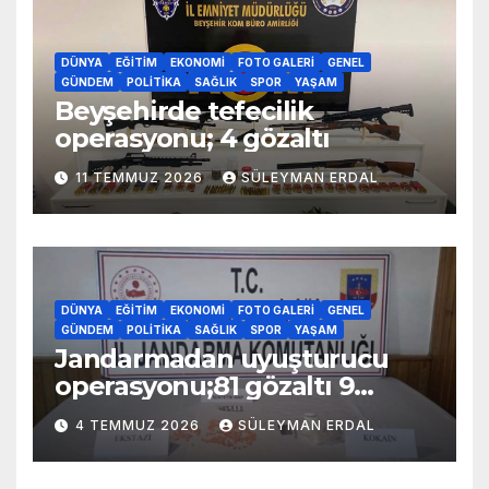
DÜNYA
EĞITIM
EKONOMI
FOTO GALERI
GENEL
GÜNDEM
POLITIKA
SAĞLIK
SPOR
YAŞAM
Beyşehirde tefecilik
operasyonu; 4 gözaltı
11 TEMMUZ 2026
SÜLEYMAN ERDAL
DÜNYA
EĞITIM
EKONOMI
FOTO GALERI
GENEL
GÜNDEM
POLITIKA
SAĞLIK
SPOR
YAŞAM
Jandarmadan uyuşturucu
operasyonu;81 gözaltı 9
tutuklama
4 TEMMUZ 2026
SÜLEYMAN ERDAL