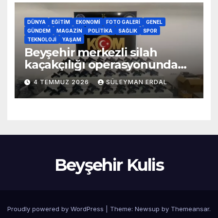
DÜNYA
EĞITIM
EKONOMI
FOTO GALERI
GENEL
GÜNDEM
MAGAZIN
POLITIKA
SAĞLIK
SPOR
TEKNOLOJI
YAŞAM
Beyşehir merkezli silah
kaçakçılığı operasyonunda
70 adet kaçak silah yakalandı
4 TEMMUZ 2026
SÜLEYMAN ERDAL
Beyşehir Kulis
Proudly powered by WordPress
|
Theme:
Newsup
by
Themeansar
.