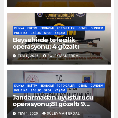
DÜNYA
EĞITIM
EKONOMI
FOTO GALERI
GENEL
GÜNDEM
POLITIKA
SAĞLIK
SPOR
YAŞAM
Beyşehirde tefecilik
operasyonu; 4 gözaltı
TEM 11, 2026
SÜLEYMAN ERDAL
DÜNYA
EĞITIM
EKONOMI
FOTO GALERI
GENEL
GÜNDEM
POLITIKA
SAĞLIK
SPOR
YAŞAM
Jandarmadan uyuşturucu
operasyonu;81 gözaltı 9
tutuklama
TEM 4, 2026
SÜLEYMAN ERDAL