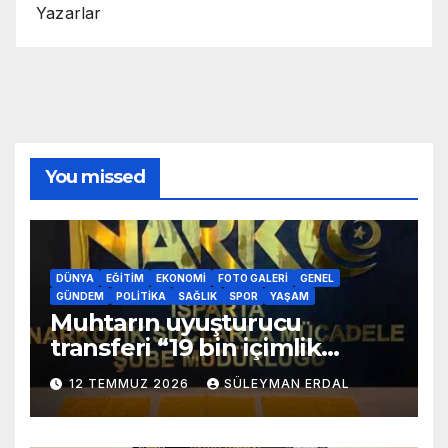
Yazarlar
You missed
DÜNYA
EĞITIM
EKONOMI
FOTO GALERI
GENEL
GÜNDEM
POLITIKA
SAĞLIK
SPOR
YAŞAM
Muhtarın uyuşturucu
transferi “19 bin içimlik
uyuşturucu ele geçirildi”
12 TEMMUZ 2026
SÜLEYMAN ERDAL