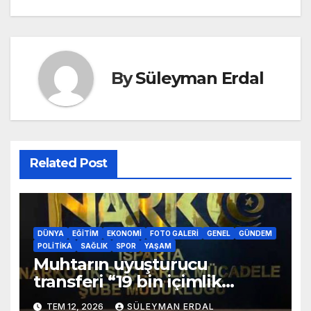
By
Süleyman Erdal
Related Post
DÜNYA
EĞITIM
EKONOMI
FOTO GALERI
GENEL
GÜNDEM
POLITIKA
SAĞLIK
SPOR
YAŞAM
Muhtarın uyuşturucu
transferi “19 bin içimlik
uyuşturucu ele geçirildi”
TEM 12, 2026
SÜLEYMAN ERDAL