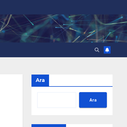
Ara
Ara