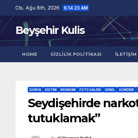
Skip
Cts. Ağu 8th, 2026
6:14:24 AM
to
content
Beyşehir Kulis
HOME
GIZLILIK POLITIKASI
İLETIŞIM
DÜNYA
EĞITIM
EKONOMI
FOTO GALERI
GENEL
GÜNDEM
Seydişehirde narkot
tutuklamak”