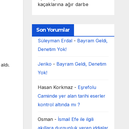
kaçaklarına ağır darbe
Son Yorumlar
Süleyman Erdal
-
Bayram Geldi,
Denetim Yok!
Jeriko
-
Bayram Geldi, Denetim
aldı.
Yok!
Hasan Korkmaz
-
Eşrefolu
Camiinde yer alan tarihi eserler
kontrol altında mı ?
Osman
-
İsmail Efe ile ilgili
akıllara durgunluk veren iddialar