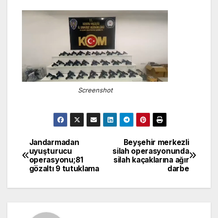
Screenshot
Jandarmadan
Beyşehir merkezli
Yazı
uyuşturucu
silah operasyonunda
operasyonu;81
silah kaçaklarına ağır
gezinmesi
gözaltı 9 tutuklama
darbe