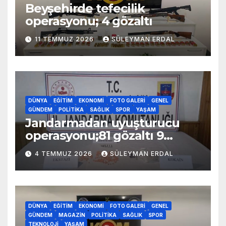
Beyşehirde tefecilik
operasyonu; 4 gözaltı
11 TEMMUZ 2026
SÜLEYMAN ERDAL
DÜNYA
EĞITIM
EKONOMI
FOTO GALERI
GENEL
GÜNDEM
POLITIKA
SAĞLIK
SPOR
YAŞAM
Jandarmadan uyuşturucu
operasyonu;81 gözaltı 9
tutuklama
4 TEMMUZ 2026
SÜLEYMAN ERDAL
DÜNYA
EĞITIM
EKONOMI
FOTO GALERI
GENEL
GÜNDEM
MAGAZIN
POLITIKA
SAĞLIK
SPOR
TEKNOLOJI
YAŞAM