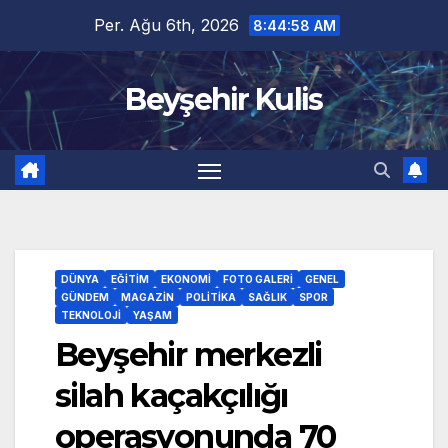
Skip
Per. Ağu 6th, 2026
8:44:59 AM
to
content
Beyşehir Kulis
DÜNYA
EĞITIM
EKONOMI
FOTO GALERI
GENEL
GÜNDEM
MAGAZIN
POLITIKA
SAĞLIK
SPOR
TEKNOLOJI
YAŞAM
Beyşehir merkezli
silah kaçakçılığı
operasyonunda 70