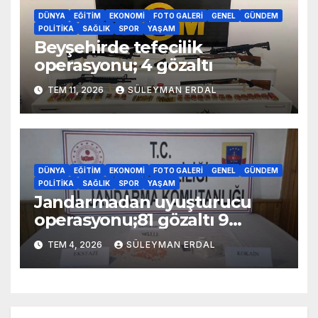
DÜNYA
EĞITIM
EKONOMI
FOTO GALERI
GENEL
GÜNDEM
POLITIKA
SAĞLIK
SPOR
YAŞAM
Beyşehirde tefecilik
operasyonu; 4 gözaltı
TEM 11, 2026
SÜLEYMAN ERDAL
DÜNYA
EĞITIM
EKONOMI
FOTO GALERI
GENEL
GÜNDEM
POLITIKA
SAĞLIK
SPOR
YAŞAM
Jandarmadan uyuşturucu
operasyonu;81 gözaltı 9
tutuklama
TEM 4, 2026
SÜLEYMAN ERDAL