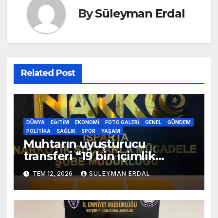
By
Süleyman Erdal
Related Post
DÜNYA
EĞITIM
EKONOMI
FOTO GALERI
GENEL
GÜNDEM
POLITIKA
SAĞLIK
SPOR
YAŞAM
Muhtarın uyuşturucu
transferi “19 bin içimlik
uyuşturucu ele geçirildi”
TEM 12, 2026
SÜLEYMAN ERDAL