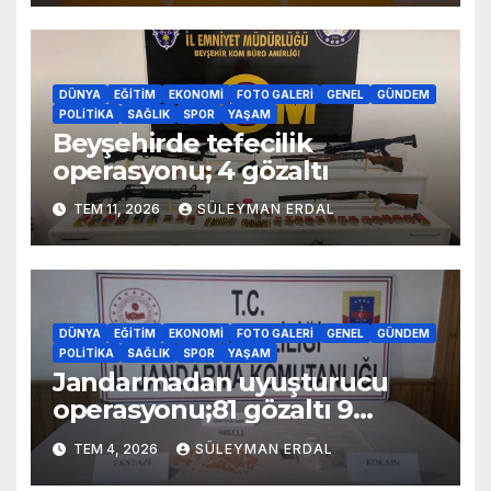
DÜNYA
EĞITIM
EKONOMI
FOTO GALERI
GENEL
GÜNDEM
POLITIKA
SAĞLIK
SPOR
YAŞAM
Beyşehirde tefecilik
operasyonu; 4 gözaltı
TEM 11, 2026
SÜLEYMAN ERDAL
DÜNYA
EĞITIM
EKONOMI
FOTO GALERI
GENEL
GÜNDEM
POLITIKA
SAĞLIK
SPOR
YAŞAM
Jandarmadan uyuşturucu
operasyonu;81 gözaltı 9
tutuklama
TEM 4, 2026
SÜLEYMAN ERDAL