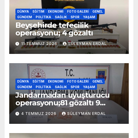
DÜNYA
EĞITIM
EKONOMI
FOTO GALERI
GENEL
GÜNDEM
POLITIKA
SAĞLIK
SPOR
YAŞAM
Beyşehirde tefecilik
operasyonu; 4 gözaltı
11 TEMMUZ 2026
SÜLEYMAN ERDAL
DÜNYA
EĞITIM
EKONOMI
FOTO GALERI
GENEL
GÜNDEM
POLITIKA
SAĞLIK
SPOR
YAŞAM
Jandarmadan uyuşturucu
operasyonu;81 gözaltı 9
tutuklama
4 TEMMUZ 2026
SÜLEYMAN ERDAL