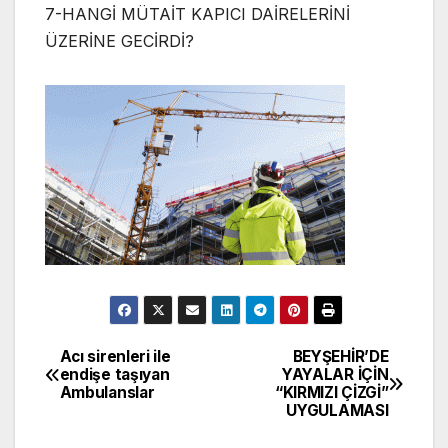
7-HANGİ MÜTAİT KAPICI DAİRELERİNİ
ÜZERİNE GECİRDİ?
Acı sirenleri ile
BEYŞEHİR’DE
Yazı
endişe taşıyan
YAYALAR İÇİN
Ambulanslar
“KIRMIZI ÇİZGİ”
gezinmesi
UYGULAMASI