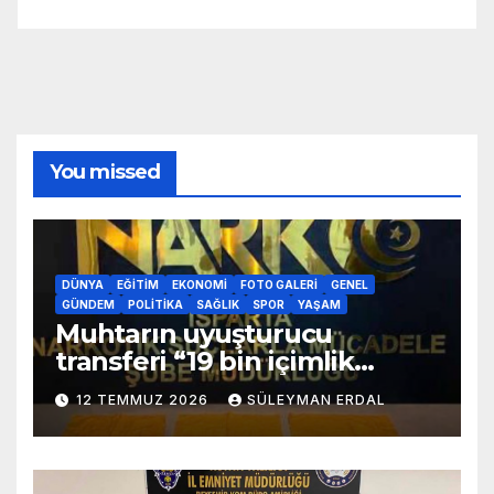
You missed
DÜNYA
EĞITIM
EKONOMI
FOTO GALERI
GENEL
GÜNDEM
POLITIKA
SAĞLIK
SPOR
YAŞAM
Muhtarın uyuşturucu
transferi “19 bin içimlik
uyuşturucu ele geçirildi”
12 TEMMUZ 2026
SÜLEYMAN ERDAL