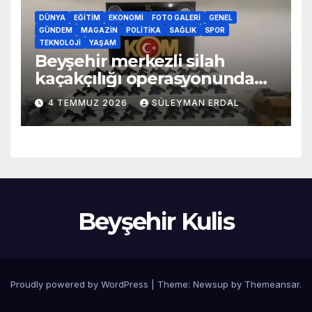
DÜNYA
EĞITIM
EKONOMI
FOTO GALERI
GENEL
GÜNDEM
MAGAZIN
POLITIKA
SAĞLIK
SPOR
TEKNOLOJI
YAŞAM
Beyşehir merkezli silah
kaçakçılığı operasyonunda
70 adet kaçak silah yakalandı
4 TEMMUZ 2026
SÜLEYMAN ERDAL
Beyşehir Kulis
Proudly powered by WordPress
|
Theme:
Newsup
by
Themeansar
.