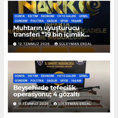
DÜNYA
EĞITIM
EKONOMI
FOTO GALERI
GENEL
GÜNDEM
POLITIKA
SAĞLIK
SPOR
YAŞAM
Muhtarın uyuşturucu
transferi “19 bin içimlik
uyuşturucu ele geçirildi”
12 TEMMUZ 2026
SÜLEYMAN ERDAL
DÜNYA
EĞITIM
EKONOMI
FOTO GALERI
GENEL
GÜNDEM
POLITIKA
SAĞLIK
SPOR
YAŞAM
Beyşehirde tefecilik
operasyonu; 4 gözaltı
11 TEMMUZ 2026
SÜLEYMAN ERDAL