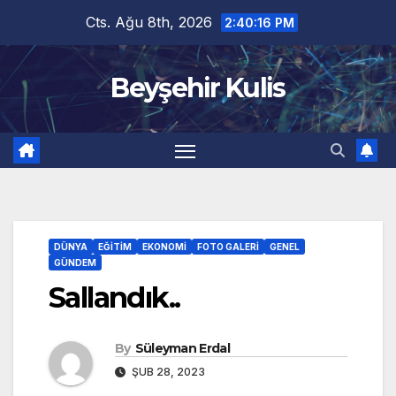
Skip
Cts. Ağu 8th, 2026
2:40:17 PM
to
content
Beyşehir Kulis
DÜNYA
EĞITIM
EKONOMI
FOTO GALERI
GENEL
GÜNDEM
Sallandık..
By
Süleyman Erdal
ŞUB 28, 2023