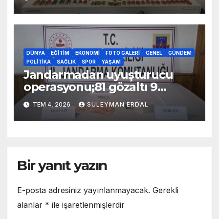
DÜNYA
EĞITIM
EKONOMI
FOTO GALERI
GENEL
GÜNDEM
POLITIKA
SAĞLIK
SPOR
YAŞAM
Jandarmadan uyuşturucu
operasyonu;81 gözaltı 9
tutuklama
TEM 4, 2026
SÜLEYMAN ERDAL
Bir yanıt yazın
E-posta adresiniz yayınlanmayacak.
Gerekli
alanlar
*
ile işaretlenmişlerdir