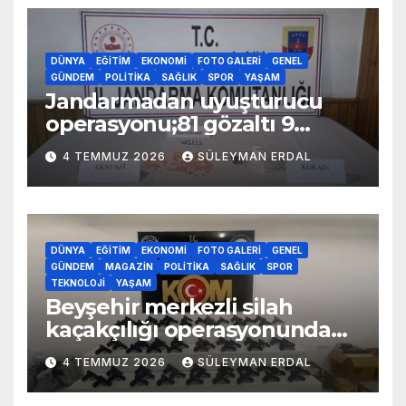
DÜNYA
EĞITIM
EKONOMI
FOTO GALERI
GENEL
GÜNDEM
POLITIKA
SAĞLIK
SPOR
YAŞAM
Jandarmadan uyuşturucu
operasyonu;81 gözaltı 9
tutuklama
4 TEMMUZ 2026
SÜLEYMAN ERDAL
DÜNYA
EĞITIM
EKONOMI
FOTO GALERI
GENEL
GÜNDEM
MAGAZIN
POLITIKA
SAĞLIK
SPOR
TEKNOLOJI
YAŞAM
Beyşehir merkezli silah
kaçakçılığı operasyonunda
70 adet kaçak silah yakalandı
4 TEMMUZ 2026
SÜLEYMAN ERDAL