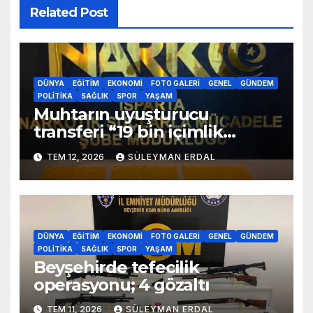
Related Post
DÜNYA
EĞITIM
EKONOMI
FOTO GALERI
GENEL
GÜNDEM
POLITIKA
SAĞLIK
SPOR
YAŞAM
Muhtarın uyuşturucu
transferi “19 bin içimlik
uyuşturucu ele geçirildi”
TEM 12, 2026
SÜLEYMAN ERDAL
DÜNYA
EĞITIM
EKONOMI
FOTO GALERI
GENEL
GÜNDEM
POLITIKA
SAĞLIK
SPOR
YAŞAM
Beyşehirde tefecilik
operasyonu; 4 gözaltı
TEM 11, 2026
SÜLEYMAN ERDAL