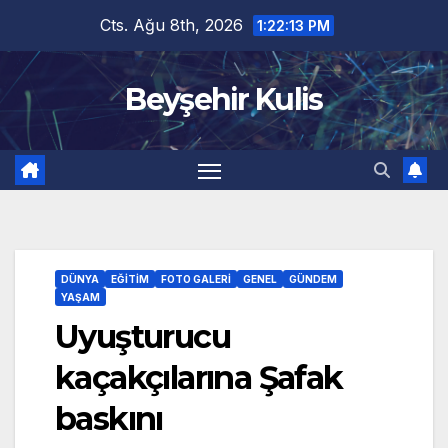
Skip
Cts. Ağu 8th, 2026
1:22:14 PM
to
content
Beyşehir Kulis
DÜNYA
EĞITIM
FOTO GALERI
GENEL
GÜNDEM
YAŞAM
Uyuşturucu
kaçakçılarına Şafak
baskını