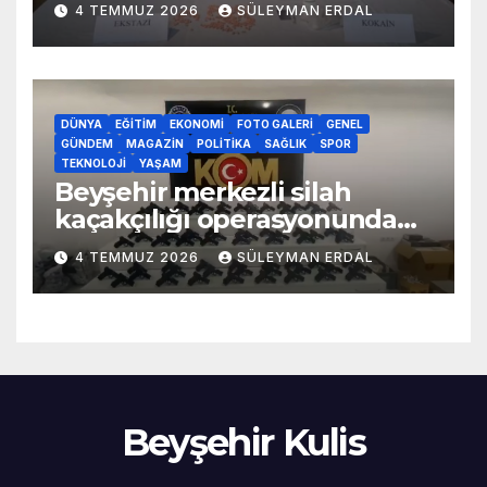
4 TEMMUZ 2026
SÜLEYMAN ERDAL
DÜNYA
EĞITIM
EKONOMI
FOTO GALERI
GENEL
GÜNDEM
MAGAZIN
POLITIKA
SAĞLIK
SPOR
TEKNOLOJI
YAŞAM
Beyşehir merkezli silah
kaçakçılığı operasyonunda
70 adet kaçak silah yakalandı
4 TEMMUZ 2026
SÜLEYMAN ERDAL
Beyşehir Kulis