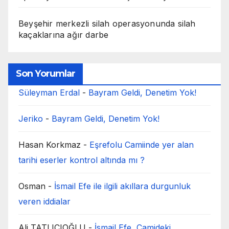
Beyşehir merkezli silah operasyonunda silah
kaçaklarına ağır darbe
Son Yorumlar
Süleyman Erdal
-
Bayram Geldi, Denetim Yok!
Jeriko
-
Bayram Geldi, Denetim Yok!
Hasan Korkmaz
-
Eşrefolu Camiinde yer alan
tarihi eserler kontrol altında mı ?
Osman
-
İsmail Efe ile ilgili akıllara durgunluk
veren iddialar
Ali TATLICIOĞLU
-
İsmail Efe, Camideki