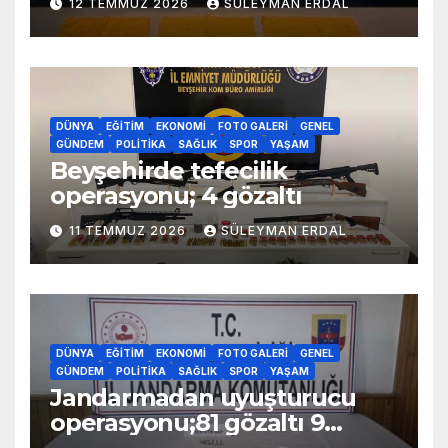
12 TEMMUZ 2026
SÜLEYMAN ERDAL
DÜNYA
EĞITIM
EKONOMI
FOTO GALERI
GENEL
GÜNDEM
POLITIKA
SAĞLIK
SPOR
YAŞAM
Beyşehirde tefecilik
operasyonu; 4 gözaltı
11 TEMMUZ 2026
SÜLEYMAN ERDAL
DÜNYA
EĞITIM
EKONOMI
FOTO GALERI
GENEL
GÜNDEM
POLITIKA
SAĞLIK
SPOR
YAŞAM
Jandarmadan uyuşturucu
operasyonu;81 gözaltı 9
tutuklama