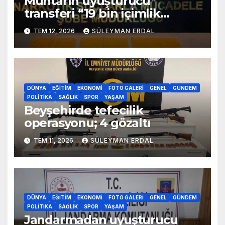
Muhtarın uyuşturucu
transferi “19 bin içimlik
uyuşturucu ele geçirildi”
TEM 12, 2026
SÜLEYMAN ERDAL
DÜNYA
EĞITIM
EKONOMI
FOTO GALERI
GENEL
GÜNDEM
POLITIKA
SAĞLIK
SPOR
YAŞAM
Beyşehirde tefecilik
operasyonu; 4 gözaltı
TEM 11, 2026
SÜLEYMAN ERDAL
DÜNYA
EĞITIM
EKONOMI
FOTO GALERI
GENEL
GÜNDEM
POLITIKA
SAĞLIK
SPOR
YAŞAM
Jandarmadan uyuşturucu