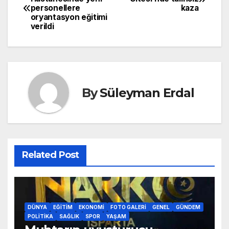
personellere
kaza
gezinmesi
oryantasyon eğitimi
verildi
By
Süleyman Erdal
Related Post
DÜNYA
EĞITIM
EKONOMI
FOTO GALERI
GENEL
GÜNDEM
POLITIKA
SAĞLIK
SPOR
YAŞAM