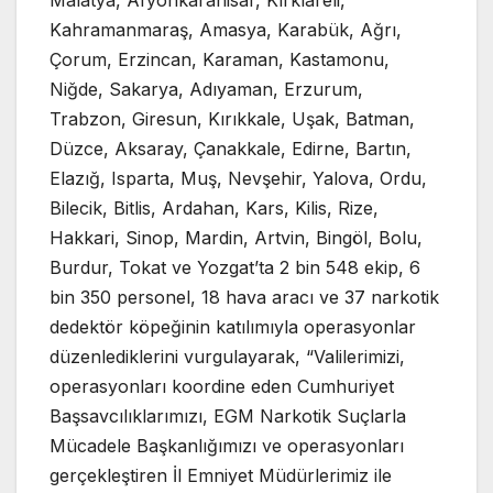
Malatya, Afyonkarahisar, Kırklareli,
Kahramanmaraş, Amasya, Karabük, Ağrı,
Çorum, Erzincan, Karaman, Kastamonu,
Niğde, Sakarya, Adıyaman, Erzurum,
Trabzon, Giresun, Kırıkkale, Uşak, Batman,
Düzce, Aksaray, Çanakkale, Edirne, Bartın,
Elazığ, Isparta, Muş, Nevşehir, Yalova, Ordu,
Bilecik, Bitlis, Ardahan, Kars, Kilis, Rize,
Hakkari, Sinop, Mardin, Artvin, Bingöl, Bolu,
Burdur, Tokat ve Yozgat’ta 2 bin 548 ekip, 6
bin 350 personel, 18 hava aracı ve 37 narkotik
dedektör köpeğinin katılımıyla operasyonlar
düzenlediklerini vurgulayarak, “Valilerimizi,
operasyonları koordine eden Cumhuriyet
Başsavcılıklarımızı, EGM Narkotik Suçlarla
Mücadele Başkanlığımızı ve operasyonları
gerçekleştiren İl Emniyet Müdürlerimiz ile