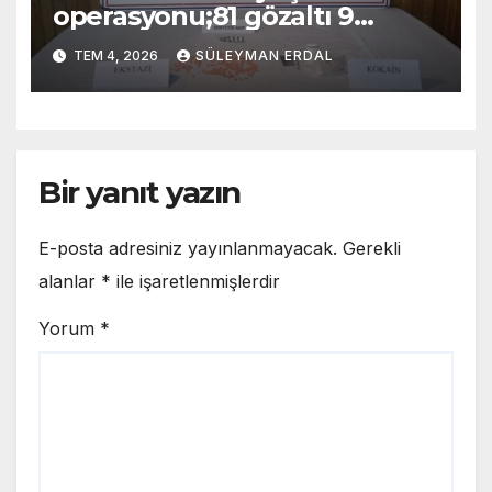
operasyonu;81 gözaltı 9
tutuklama
TEM 4, 2026
SÜLEYMAN ERDAL
Bir yanıt yazın
E-posta adresiniz yayınlanmayacak.
Gerekli
alanlar
*
ile işaretlenmişlerdir
Yorum
*