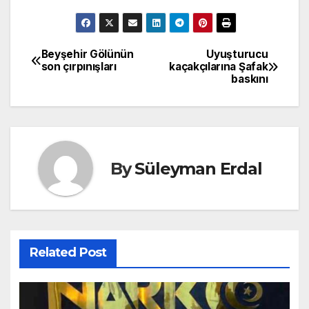
Beyşehir Gölünün
Uyuşturucu
Yazı
son çırpınışları
kaçakçılarına Şafak
baskını
gezinmesi
By
Süleyman Erdal
Related Post