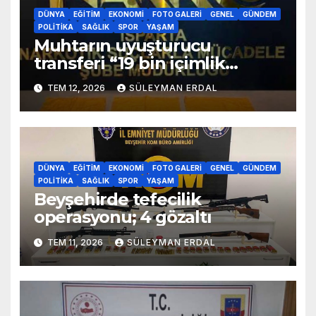
DÜNYA
EĞITIM
EKONOMI
FOTO GALERI
GENEL
GÜNDEM
POLITIKA
SAĞLIK
SPOR
YAŞAM
Muhtarın uyuşturucu
transferi “19 bin içimlik
uyuşturucu ele geçirildi”
TEM 12, 2026
SÜLEYMAN ERDAL
DÜNYA
EĞITIM
EKONOMI
FOTO GALERI
GENEL
GÜNDEM
POLITIKA
SAĞLIK
SPOR
YAŞAM
Beyşehirde tefecilik
operasyonu; 4 gözaltı
TEM 11, 2026
SÜLEYMAN ERDAL