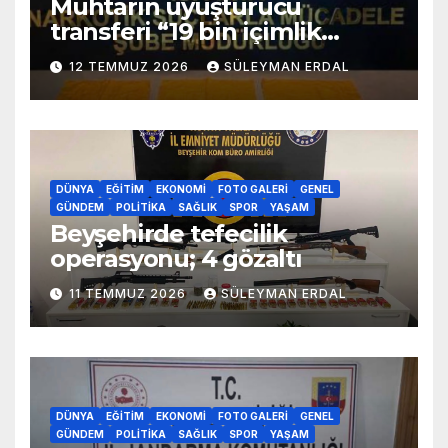
Muhtarın uyuşturucu
transferi “19 bin içimlik
uyuşturucu ele geçirildi”
12 TEMMUZ 2026
SÜLEYMAN ERDAL
DÜNYA
EĞITIM
EKONOMI
FOTO GALERI
GENEL
GÜNDEM
POLITIKA
SAĞLIK
SPOR
YAŞAM
Beyşehirde tefecilik
operasyonu; 4 gözaltı
11 TEMMUZ 2026
SÜLEYMAN ERDAL
DÜNYA
EĞITIM
EKONOMI
FOTO GALERI
GENEL
GÜNDEM
POLITIKA
SAĞLIK
SPOR
YAŞAM