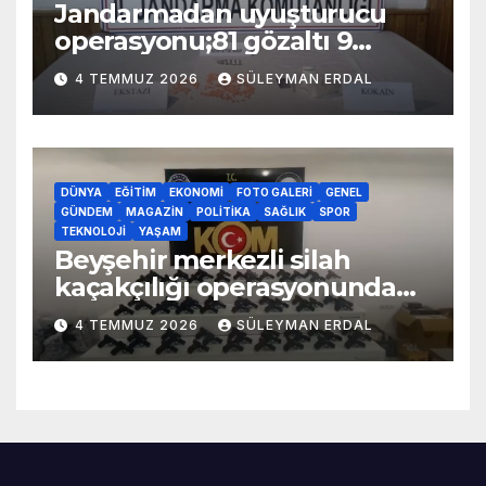
Jandarmadan uyuşturucu
operasyonu;81 gözaltı 9
tutuklama
4 TEMMUZ 2026
SÜLEYMAN ERDAL
DÜNYA
EĞITIM
EKONOMI
FOTO GALERI
GENEL
GÜNDEM
MAGAZIN
POLITIKA
SAĞLIK
SPOR
TEKNOLOJI
YAŞAM
Beyşehir merkezli silah
kaçakçılığı operasyonunda
70 adet kaçak silah yakalandı
4 TEMMUZ 2026
SÜLEYMAN ERDAL