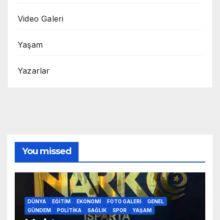
Video Galeri
Yaşam
Yazarlar
You missed
DÜNYA
EĞITIM
EKONOMI
FOTO GALERI
GENEL
GÜNDEM
POLITIKA
SAĞLIK
SPOR
YAŞAM