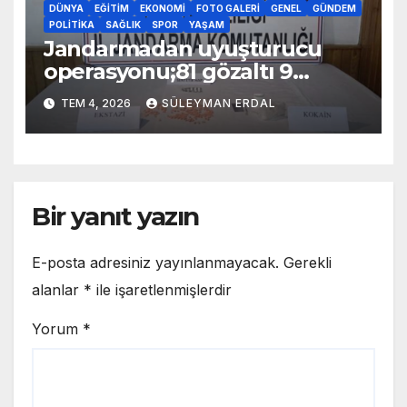
DÜNYA
EĞITIM
EKONOMI
FOTO GALERI
GENEL
GÜNDEM
POLITIKA
SAĞLIK
SPOR
YAŞAM
Jandarmadan uyuşturucu
operasyonu;81 gözaltı 9
tutuklama
TEM 4, 2026
SÜLEYMAN ERDAL
Bir yanıt yazın
E-posta adresiniz yayınlanmayacak.
Gerekli
alanlar
*
ile işaretlenmişlerdir
Yorum
*