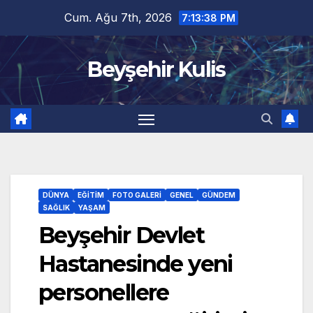
Skip
Cum. Ağu 7th, 2026
7:13:39 PM
to
content
Beyşehir Kulis
DÜNYA
EĞITIM
FOTO GALERI
GENEL
GÜNDEM
SAĞLIK
YAŞAM
Beyşehir Devlet
Hastanesinde yeni
personellere